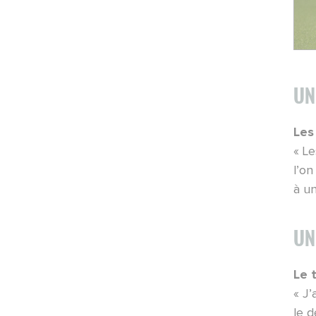
MATCHS ·
17/04/2026 - 23:30
Nancy-Annecy
MATCHS ·
17/04/2026 - 09:00
Nancy-Annecy
UN
POINT-PRESSE ·
16/04/2026 - 13:00
Nancy-Annecy
Les
« Le
MATCHS ·
10/04/2026 - 23:15
l’o
Clermont-Nancy
à u
MATCHS ·
10/04/2026 - 09:00
Clermont-Nancy
UN
POINT-PRESSE ·
08/04/2026 - 16:30
Le 
Clermont - Nancy
« J’
le d