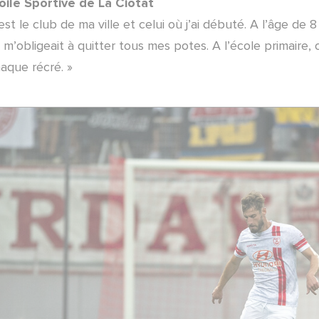
toile Sportive de La Ciotat
est le club de ma ville et celui où j’ai débuté. A l’âge de 8
 m’obligeait à quitter tous mes potes. A l’école primaire, 
aque récré. »