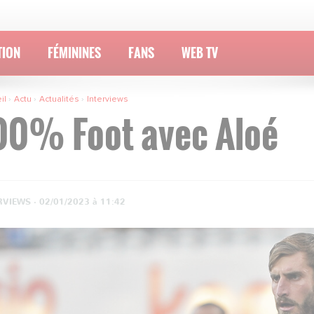
TION
FÉMININES
FANS
WEB TV
il
Actu
Actualités
Interviews
00% Foot avec Aloé
RVIEWS ·
02/01/2023 à 11:42