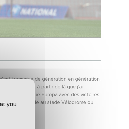
M s’est transmise de génération en génération.
 2003. C’est à partir de là que j’ai
la finale de la Ligue Europa avec des victoires
s matchs en famille au stade Vélodrome ou
at you