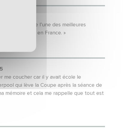
 a tout pour être l’une des meilleures
es de formation en France. »
05
me coucher car il y avait école le
iverpool qui lève la Coupe après la séance de
 ma mémoire et cela me rappelle que tout est