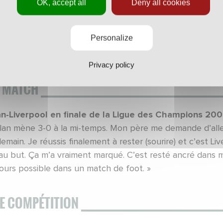
E SÉLECTION NATIONALE
OK, accept all
Deny all cookies
quipe de France
Personalize
 les générations passées, actuelles et futures, la France
ections mondiales. Cela confirme que l’on a de bons centr
Privacy policy
 MATCH
an-Liverpool en finale de la Ligue des Champions 20
ilan mène 3-0 à la mi-temps. Mon père me demande d’aller 
emain. Je réussis finalement à rester (sourire) et c’est L
s au but. Ça m’a vraiment marqué. C’est resté ancré dans
jours possible dans un match de foot. »
E COMPÉTITION