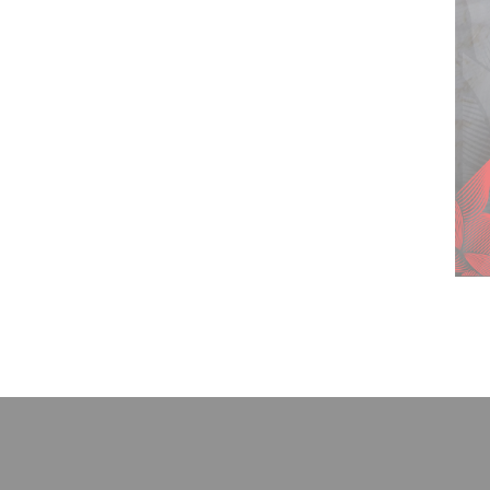
ARTICLES ·
24/03/2025 - 17:30
ASNL-LMFC
ARTICLES ·
21/03/2025 - 09:35
Offre billetterie pour Le Mans
ARTICLES ·
15/03/2025 - 16:10
ASNL-QRM