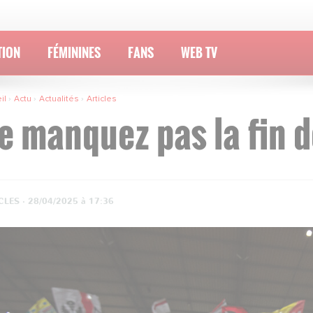
TION
FÉMININES
FANS
WEB TV
il
Actu
Actualités
Articles
e manquez pas la fin de
CLES ·
28/04/2025 à 17:36