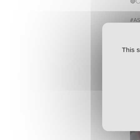
🔴⚪
𝐉𝐨𝐮𝐞𝐮𝐫 𝐝𝐮 𝐦𝐨𝐢𝐬 𝐝𝐞 𝐌𝐚𝐫𝐬
#AS
ARTICLES ·
04/04/2025 - 22:00
PA13-ASNL
ARTICLES ·
04/04/2025 - 08:00
This 
Hervé Collot nous a quittés ce jeudi.
ARTICLES ·
03/04/2025 - 19:00
Chardon du mois
ARTICLES ·
03/04/2025 - 17:10
Joueur du mois de National
POINT-PRESSE ·
02/04/2025 - 12:43
ASNL-PA13
ARTICLES ·
01/04/2025 - 10:10