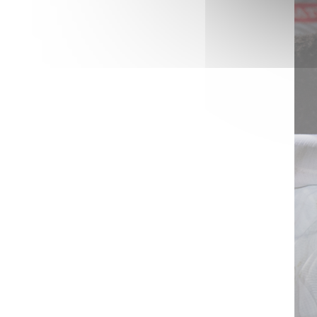
Chardon du mois
ARTICLES ·
31/03/2025 - 17:14
La dernière ligne droite
ARTICLES ·
28/03/2025 - 22:32
ASNL-LMFC
MATCHS ·
28/03/2025 - 09:00
ASNL-LMFC
POINT-PRESSE ·
27/03/2025 - 18:30
Le point-presse
ARTICLES ·
26/03/2025 - 17:15
ASNL-LMFC