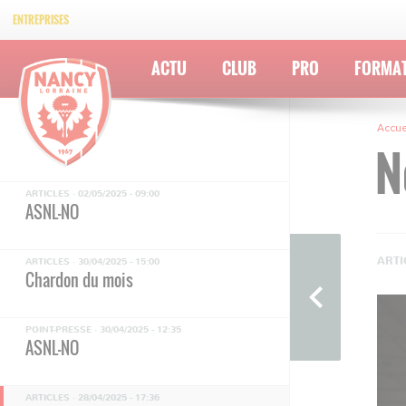
À tous les supporters de l’AS Nancy
ENTREPRISES
Lorraine
ARTICLES ·
04/05/2025 - 19:30
ACTU
CLUB
PRO
FORMA
Chardon du mois
ARTICLES ·
03/05/2025 - 10:42
Accue
ASNL-NO
N
ARTICLES ·
02/05/2025 - 09:00
ASNL-NO
ARTI
ARTICLES ·
30/04/2025 - 15:00
Chardon du mois
POINT-PRESSE ·
30/04/2025 - 12:35
ASNL-NO
ARTICLES ·
28/04/2025 - 17:36