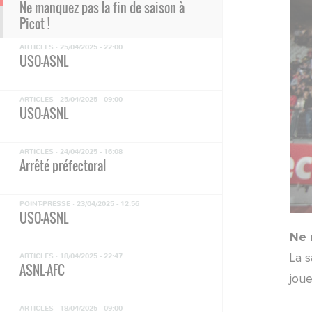
Ne manquez pas la fin de saison à
Picot !
ARTICLES ·
25/04/2025 - 22:00
USO-ASNL
ARTICLES ·
25/04/2025 - 09:00
USO-ASNL
ARTICLES ·
24/04/2025 - 16:08
Arrêté préfectoral
POINT-PRESSE ·
23/04/2025 - 12:56
USO-ASNL
Ne 
ARTICLES ·
18/04/2025 - 22:47
La s
ASNL-AFC
joue
ARTICLES ·
18/04/2025 - 09:00