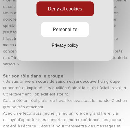
« On est ravis parce que cela n’a pas été simple. Il a fallu se battre
et cela a été un vrai travail collectif. La mission est accomplie.
Deny all cookies
Nous avons réussi à assurer le maintien avant la fin de saison,
donc le principal est fait. Maintenant, on peut offrir un dernier
spectacle à domicile et on fera tout pour proposer une belle
Personalize
prestation et un bon résultat.
Il faut trouver le bon équilibre : se faire plaisir sans prendre le
Privacy policy
match à la légère. Il faudra garder la même intensité, rester
concentrés et aller chercher la victoire pour marquer les esprits
et offrir un beau spectacle à notre public, qui nous a suivis toute la
saison. »
Sur son rôle dans le groupe
« Je suis arrivé en cours de saison et j’ai découvert un groupe
concerné et impliqué. Les qualités étaient là, mais il fallait travailler.
Collectivement, l’objectif est atteint.
Cela a été un réel plaisir de travailler avec tout le monde. C’est un
groupe très attachant.
Avec un effectif aussi jeune, j’ai eu un rôle de grand frère. J’ai
essayé d’apporter mes conseils et mon expérience. Les joueurs
ont été à l’écoute. J’étais là pour transmettre des messages et