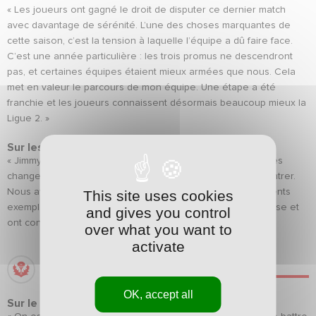
« Les joueurs ont gagné le droit de disputer ce dernier match
avec davantage de sérénité. L’une des choses marquantes de
cette saison, c’est la tension à laquelle l’équipe a dû faire face.
C’est une année particulière : les trois promus ne descendront
pas, et certaines équipes étaient mieux armées que nous. Cela
met en valeur le parcours de mon équipe. Une étape a été
franchie et les joueurs connaissent désormais beaucoup mieux la
Ligue 2. »
Sur les changements à venir
« Jimmy et Bouriaud sont suspendus, donc il y aura quelques
changements. Cela permettra à certains joueurs de se montrer.
Nous avons aussi envie de remercier certains comportements
This site uses cookies
exemplaires. Des joueurs ont eu une attitude très valeureuse et
and gives you control
ont contribué à cette saison. »
over what you want to
activate
GEOFFREY LEMBET
OK, accept all
Sur le maintien