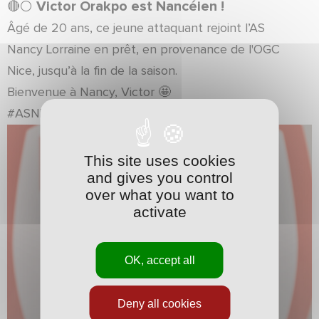
Victor Orakpo est Nancéien !
🔴⚪️
Âgé de 20 ans, ce jeune attaquant rejoint l’AS
Nancy Lorraine en prêt, en provenance de l'OGC
Nice, jusqu’à la fin de la saison.
Bienvenue à Nancy, Victor 🤩
#ASNL #Coeur #renouveau
This site uses cookies
and gives you control
over what you want to
activate
OK, accept all
Deny all cookies