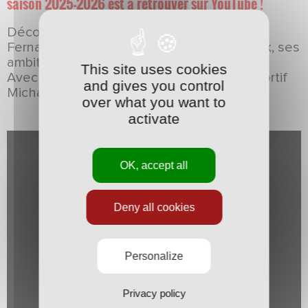
saison 2025-2026 est à retrouver sur YouTube !
Découvrez en un peu plus sur Nehemiah
Fernandez : son parcours, son style de jeux, ses
ambitions ...
This site uses cookies
Avec la participation de notre directeur sportif
and gives you control
Michaël Chrétien.
over what you want to
activate
OK, accept all
Deny all cookies
Personalize
Privacy policy