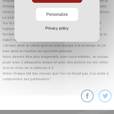
crispation chez les deux équipes. On prend ce but juste avant la
mi-temps mais on a eu un bon discours à la pause. Les entrants
nous ont donné ce petit plus dont on avait besoin, de la justesse.
Personalize
Le point du nul est mérité vis à vis de la structure du match.
Sur le but de Laval, c'est nous qui sommes en attaque. C'est
Privacy policy
logique que l'on marque ensuite. Le match nul nous arrange
forcément plus que l'adversaire. On était pas venus chercher le
match nul, on aurait bien voulu l'emporter.
J'ai bien aimé le calme qu'a eu mon équipe à la mi-temps et j'ai
bien aimé la réaction en seconde période.
Nous devons être plus exigenants avec nous-mêmes. Je voulais
jouer avec 2 attaquants axiaux et avec des pistons sur les côtés,
d'où le choix de la défense à 5.
Victor Orakpo fait des choses que l'on ne faisait pas, il lui reste à
comprendre ses partenaires."