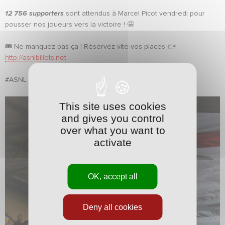
12 756 supporters
sont attendus à Marcel Picot vendredi pour
pousser nos joueurs vers la victoire ! 🤩
🎟️ Ne manquez pas ça ! Réservez vite vos places 👉
http://asnlbillets.net
#ASNL | #NationalFFF I #TOUSAPICOT
This site uses cookies
and gives you control
over what you want to
activate
OK, accept all
Deny all cookies