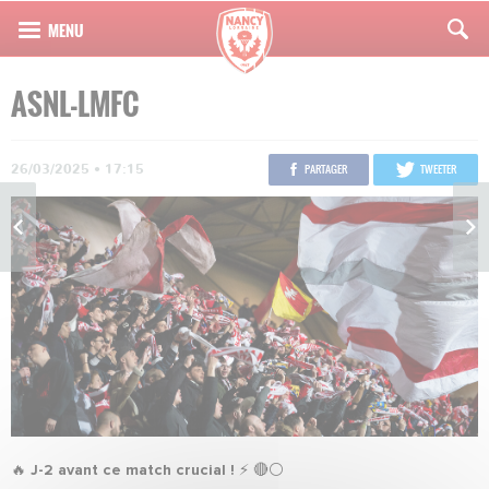
ASNL-LMFC
26/03/2025 • 17:15
PARTAGER
TWEETER
🔥
J-2 avant ce match crucial !
⚡️ 🔴⚪