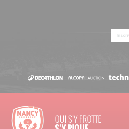
Le Stade Marcel Picot champion des
terrains de Ligue 2 BKT !
MATCHS ·
09/05/2026 - 23:30
Nancy-Dunkerque
ARTICLES ·
09/05/2026 - 09:00
Nancy-Dunkerque
POINT-PRESSE ·
08/05/2026 - 12:05
Nancy-Dunkerque
ARTICLES ·
07/05/2026 - 20:00
Chardon du mois
ARTICLES ·
04/05/2026 - 20:00
Chardon du mois
QUI S'Y FROTTE
S’Y PIQUE