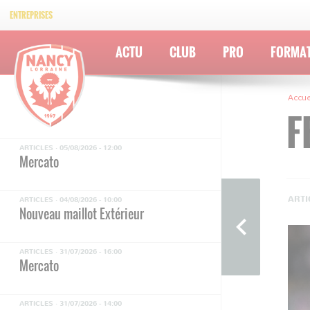
ENTREPRISES
ACTU
CLUB
PRO
FORMA
Accue
F
ARTICLES ·
05/08/2026 - 12:00
Mercato
ARTI
ARTICLES ·
04/08/2026 - 10:00
Nouveau maillot Extérieur
ARTICLES ·
31/07/2026 - 16:00
Mercato
ARTICLES ·
31/07/2026 - 14:00