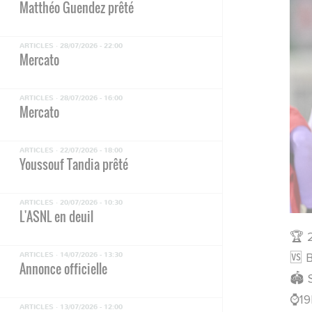
Matthéo Guendez prêté
ARTICLES ·
28/07/2026 - 22:00
Mercato
ARTICLES ·
28/07/2026 - 16:00
Mercato
ARTICLES ·
22/07/2026 - 18:00
Youssouf Tandia prêté
ARTICLES ·
20/07/2026 - 10:30
L'ASNL en deuil
🏆 
ARTICLES ·
14/07/2026 - 13:30
🆚 
Annonce officielle
🏟️
⌚️1
ARTICLES ·
13/07/2026 - 12:00