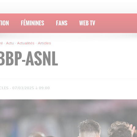
TION
FÉMININES
FANS
WEB TV
il
Actu
Actualités
Articles
BBP-ASNL
CLES ·
07/03/2025 à 09:00