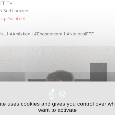
FFF TV
ci Sud Lorraine
ttp://asnl.net
NL I #Ambition I #Engagement I #NationalFFF
site uses cookies and gives you control over wh
want to activate