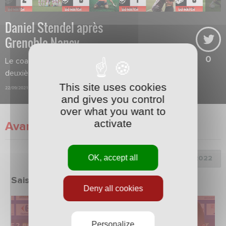
Daniel Stendel après
Grenoble-Nancy
0
Le coach était en colère après la
deuxième mi-temps de son équipe.
This site uses cookies
22/09/2021
and gives you control
over what you want to
activate
Avant-Match
OK, accept all
Choix de la saison :
Saison 2021/2022
Deny all cookies
Personalize