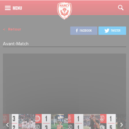
Retour
FACEBOOK
TWEETER
Avant-Match