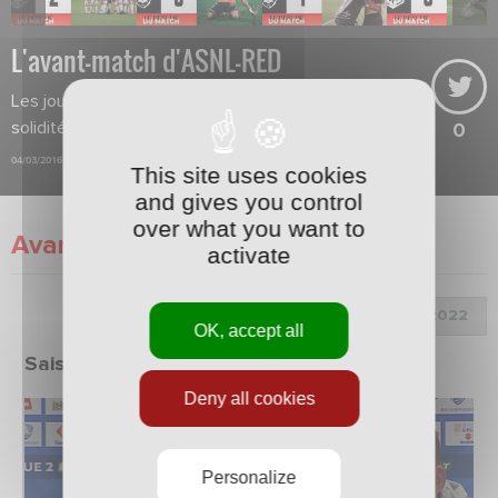
L'avant-match d'ASNL-RED
Les joueurs veulent retrouver leur
solidité.
0
04/03/2016
This site uses cookies
and gives you control
over what you want to
Avant-Match
activate
Choix de la saison :
OK, accept all
Saison 2021/2022
Deny all cookies
Personalize