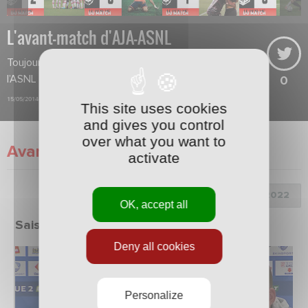
L'avant-match d'AJA-ASNL
Toujours en course pour la montée,
l’ASNL ne vise que la victoire !
0
15/05/2014
This site uses cookies
and gives you control
over what you want to
Avant-Match
activate
Choix de la saison :
OK, accept all
Saison 2021/2022
Deny all cookies
Personalize