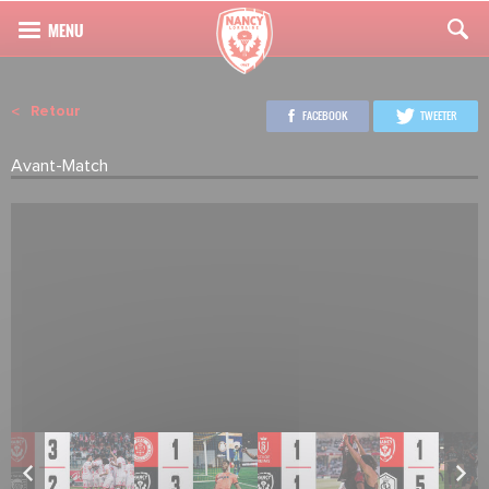
Retour
FACEBOOK
TWEETER
Avant-Match