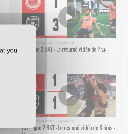
RÉSUMÉ DE MATCHS
•
04/05/2026
33 Ligue 2 BKT - Le résumé vidéo de Pau-
at you
Nancy
RÉSUMÉ DE MATCHS
•
27/04/2026
J32 Ligue 2 BKT - Le résumé vidéo de Reims -