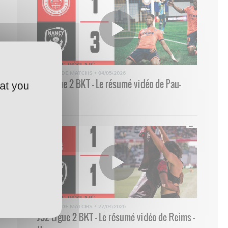
RÉSUMÉ DE MATCHS
•
04/05/2026
33 Ligue 2 BKT - Le résumé vidéo de Pau-
at you
Nancy
RÉSUMÉ DE MATCHS
•
27/04/2026
J32 Ligue 2 BKT - Le résumé vidéo de Reims -