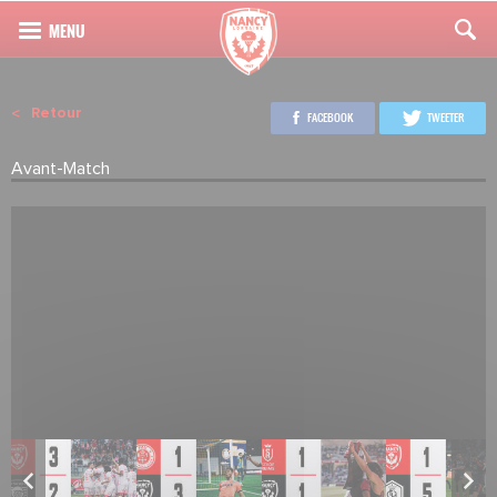
Retour
FACEBOOK
TWEETER
Avant-Match