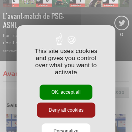
L'avant-match de PSG-
ASNL
0
Pour contrer le PSG, l'ASNL devra
résister le plus longtemps possible.
This site uses cookies
03/03/2017
and gives you control
over what you want to
activate
Avant-Match
OK, accept all
Choix de la saison :
Saison 2021/2022
Deny all cookies
Personalize