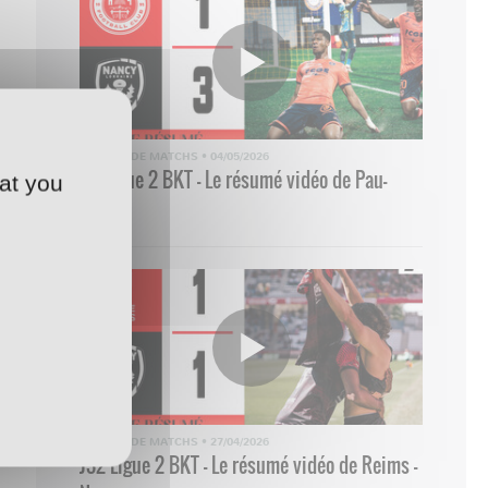
RÉSUMÉ DE MATCHS
•
04/05/2026
33 Ligue 2 BKT - Le résumé vidéo de Pau-
at you
Nancy
RÉSUMÉ DE MATCHS
•
27/04/2026
J32 Ligue 2 BKT - Le résumé vidéo de Reims -