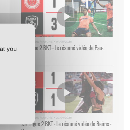
RÉSUMÉ DE MATCHS
•
04/05/2026
33 Ligue 2 BKT - Le résumé vidéo de Pau-
at you
Nancy
RÉSUMÉ DE MATCHS
•
27/04/2026
J32 Ligue 2 BKT - Le résumé vidéo de Reims -