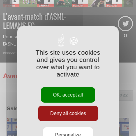
L'avant-match d'ASNL-
LEMANS FC
0
Pour se relancer en championnat,
l'ASNL mise sur la coupe de France.
This site uses cookies
01/02/2011
and gives you control
over what you want to
activate
Avant-Match
OK, accept all
Choix de la saison :
Saison 2021/2022
Deny all cookies
Personalize