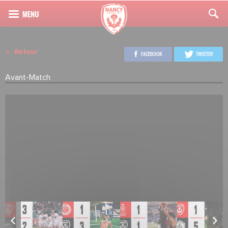
Retour
FACEBOOK
TWEETER
Avant-Match