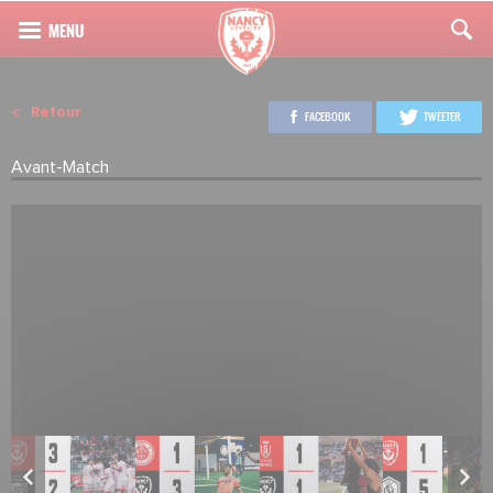
Retour
FACEBOOK
TWEETER
Avant-Match