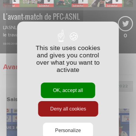
L'avant-match de PFC-ASNL
L'ASNL ne doit rien lâcher et terminer
le travail pour assurer son maintien.
0
03/05/2018
This site uses cookies
and gives you control
over what you want to
Avant-Match
activate
Choix de la saison :
OK, accept all
Saison 2021/2022
Deny all cookies
Personalize