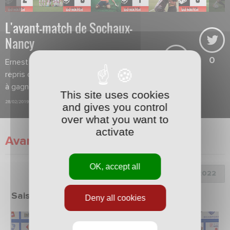
L'avant-match de Sochaux-
Nancy
0
Ernest Seka et ses coéquipiers ont
repris confiance et veulent continuer
à gagner des places.
This site uses cookies
28/02/2019
and gives you control
over what you want to
activate
Avant-Match
OK, accept all
Choix de la saison :
Saison 2021/2022
Deny all cookies