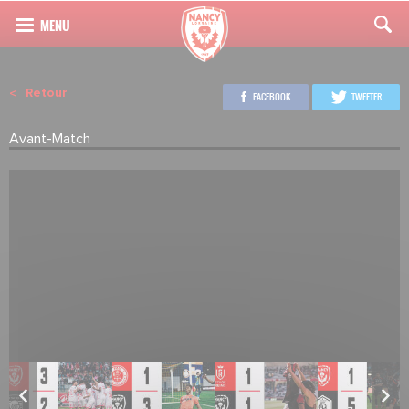
Retour
FACEBOOK
TWEETER
Avant-Match