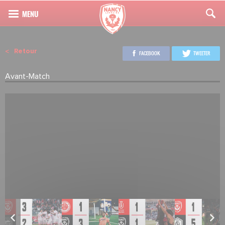
Retour
FACEBOOK
TWEETER
Avant-Match