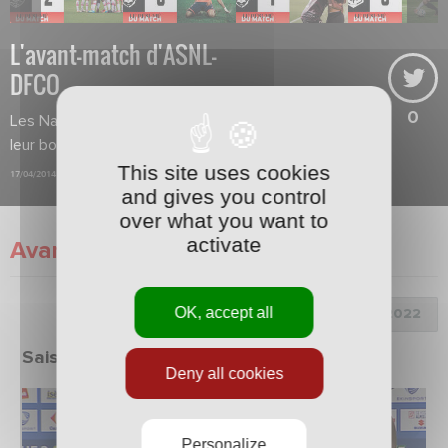
L'avant-match d'ASNL-
DFCO
0
Les Nancéiens veulent poursuivre
leur bonne série.
This site uses cookies
17/04/2014
and gives you control
over what you want to
activate
Avant-Match
OK, accept all
Choix de la saison :
Saison 2021/2022
Deny all cookies
Personalize