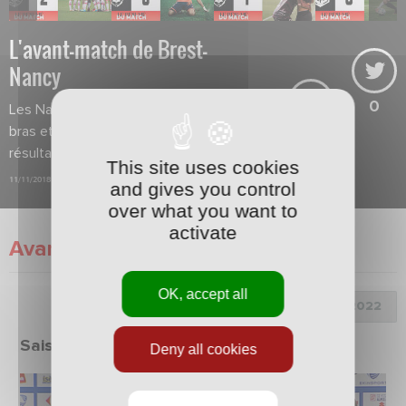
L'avant-match de Brest-
Nancy
0
Les Nancéiens ne baissent pas les
bras et sont déterminés à faire un
résultat.
This site uses cookies
11/11/2018
and gives you control
over what you want to
activate
Avant-Match
OK, accept all
Choix de la saison :
Saison 2021/2022
Deny all cookies