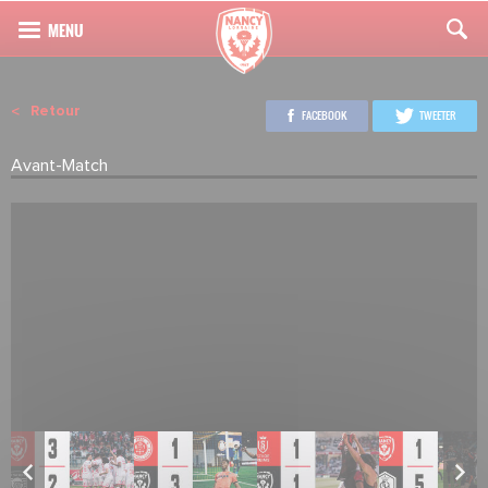
Retour
FACEBOOK
TWEETER
Avant-Match