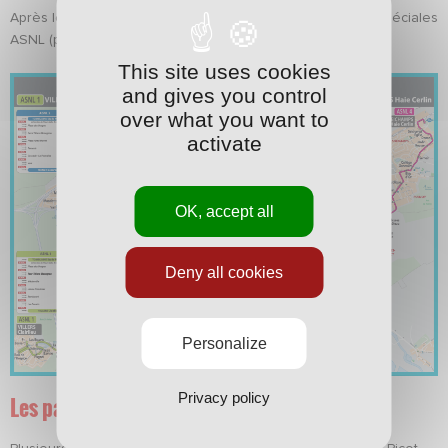
Après le match, le
réseau Stan
propose
quatre navettes spéciales
ASNL
(plan ci-dessous)
This site uses cookies
and gives you control
over what you want to
activate
OK, accept all
Deny all cookies
Personalize
Privacy policy
Les parkings