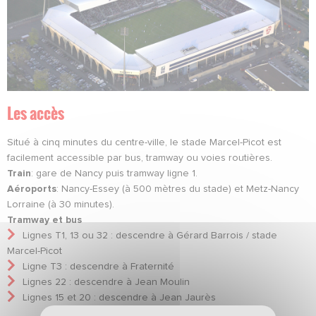
Les accès
Situé à cinq minutes du centre-ville, le stade Marcel-Picot est
facilement accessible par bus, tramway ou voies routières.
Train
: gare de Nancy puis tramway ligne 1.
Aéroports
: Nancy-Essey (à 500 mètres du stade) et Metz-Nancy
Lorraine (à 30 minutes).
Tramway et bus
Lignes T1, 13 ou 32 : descendre à Gérard Barrois / stade
Marcel-Picot
Ligne T3 : descendre à Fraternité
Lignes 22 : descendre à Jean Moulin
Lignes 15 et 20 : descendre à Jean Jaurès