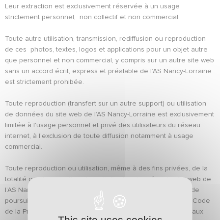
Leur extraction est exclusivement réservée à un usage
strictement personnel, non collectif et non commercial.
Toute autre utilisation, transmission, rediffusion ou reproduction
de ces photos, textes, logos et applications pour un objet autre
que personnel et non commercial, y compris sur un autre site web
sans un accord écrit, express et préalable de l’AS Nancy-Lorraine
est strictement prohibée.
Toute reproduction (transfert sur un autre support) ou utilisation
de données du site web de l’AS Nancy-Lorraine est exclusivement
limitée à l'usage personnel et privé des utilisateurs du réseau
internet, à l'exclusion de toute diffusion notamment à usage
commercial.
Toute reproduction ou utilisation, même à des fins privées, de la
totalité ou d'une partie substantielle des données du site web de
l’AS Nancy-Lorraine est strictement interdite et susceptible de
poursuites conformément aux articles L 343-1 et suivant du Code
de la Propriété intellectuelle, aux règlements nationaux et aux
This site uses cookies