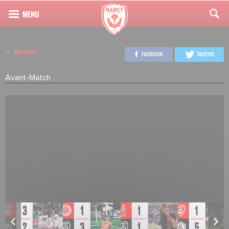
Retour
FACEBOOK
TWEETER
Avant-Match