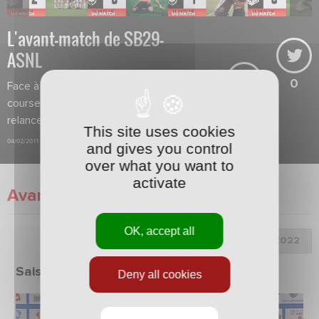
L'avant-match de SB29-
ASNL
0
Face à un concurrent direct dans la
course au maintien, l'ASNL doit se
relancer.
This site uses cookies
04/02/2011
and gives you control
over what you want to
activate
Avant-Match
OK, accept all
Choix de la saison :
Saison 2021/2022
Deny all cookies