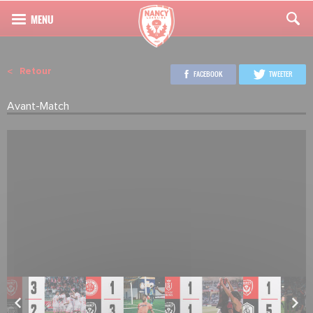
Retour
FACEBOOK
TWEETER
Avant-Match