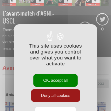
L'avant-match d'ASNL-
USCL
0
Thomas Ayasse et François Bellugou
ne s'enflamment pas après la
victoire à Tours.
This site uses cookies
13/02/2014
and gives you control
over what you want to
activate
Avant-Match
OK, accept all
Choix de la saison :
Saison 2021/2022
Deny all cookies