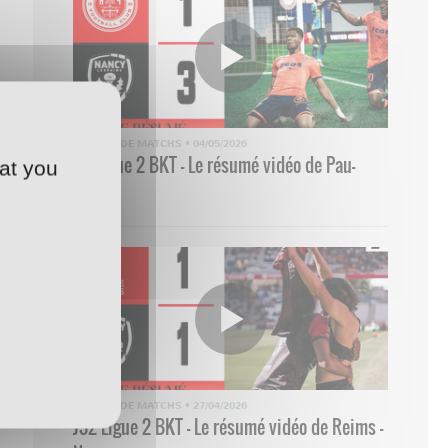
RÉSUMÉ DE MATCHS
•
04/05/2026
33 Ligue 2 BKT - Le résumé vidéo de Pau-
at you
Nancy
RÉSUMÉ DE MATCHS
•
27/04/2026
J32 Ligue 2 BKT - Le résumé vidéo de Reims -