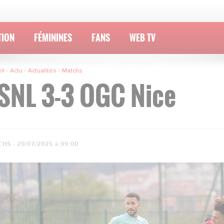
TION
FÉMININES
FANS
WEB TV
il
Actu
Actualités
Matchs
SNL 3-3 OGC Nice
HS ·
20/07/2025 à 09:00