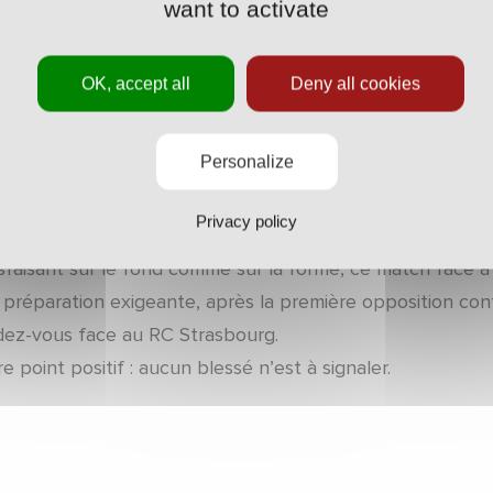
s’est soldée par un match nul spectaculaire (3-3). Dans u
want to activate
mes de Pablo Correa ont respecté les consignes et les pr
intensité constante dès le coup d’envoi. L’ASNL a su riv
OK, accept all
Deny all cookies
ré un petit passage à vide qui a permis à l’adversaire de f
Personalize
 buteurs du jour côté nancéien se nomment Bouabdeli, Cis
ètent les efforts fournis collectivement tout au long du m
Privacy policy
sfaisant sur le fond comme sur la forme, ce match face à 
 préparation exigeante, après la première opposition con
dez-vous face au RC Strasbourg.
e point positif : aucun blessé n’est à signaler.