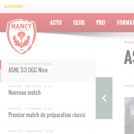
RCSA-NANCY
ENTREPRISES
MATCHS ·
22/07/2025 - 14:00
ACTU
CLUB
PRO
FORMA
Strasbourg-Nancy
INTERVIEWS ·
20/07/2025 - 19:51
Accue
Interview
A
MATCHS ·
20/07/2025 - 09:00
ASNL 3-3 OGC Nice
MATC
MATCHS ·
18/07/2025 - 12:15
Nouveau match
MATCHS ·
17/07/2025 - 12:30
Premier match de préparation réussi
ARTICLES ·
16/07/2025 - 14:30