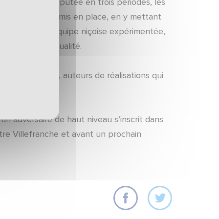
ne rencontre disputée en trois périodes, les
incipes de jeu mis en place, en y mettant
aliser avec une équipe niçoise expérimentée,
aire parler sa qualité.
sé et Fdaouch, auteurs de réalisations qui
atch.
un adversaire de haut niveau s’inscrit dans
tre Villefranche et avant un prochain