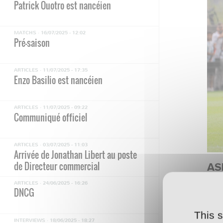
Patrick Ouotro est nancéien
MATCHS ·
16/07/2025 - 12:02
Pré-saison
ARTICLES ·
11/07/2025 - 17:35
Enzo Basilio est nancéien
ARTICLES ·
11/07/2025 - 09:22
Communiqué officiel
ARTICLES ·
03/07/2025 - 11:03
Arrivée de Jonathan Libert au poste
de Directeur commercial
AS
ARTICLES ·
24/06/2025 - 16:26
DNCG
Pou
Nic
This 
INTERVIEWS ·
18/06/2025 - 18:27