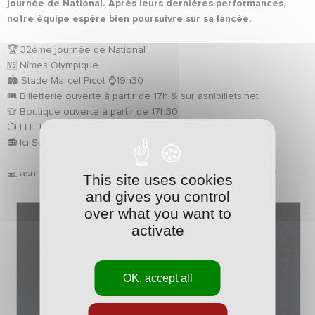
journée de National. Après leurs dernières performances,
notre équipe espère bien poursuivre sur sa lancée.
🏆 32ème journée de National
🆚 Nîmes Olympique
🏟️ Stade Marcel Picot ⌚️19h30
🎟️ Billetterie ouverte à partir de 17h & sur asnlbillets.net
👕 Boutique ouverte à partir de 17h30
📺 FFF TV
📻 Ici Sud Lorraine
💻 asnl.net #ASNL I #Ambition I #Engagement I #NationalFFF
This site uses cookies
and gives you control
over what you want to
activate
OK, accept all