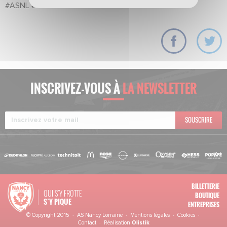
#ASNL
#coeur
#renouveau
INSCRIVEZ-VOUS À
LA NEWSLETTER
SOUSCRIRE
BILLETTERIE
QUI S'Y FROTTE
BOUTIQUE
S’Y PIQUE
ENTREPRISES
© Copyright 2015 · AS Nancy Lorraine ·
Mentions légales
·
Cookies
·
Contact
· Réalisation
Olistik