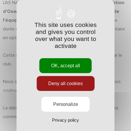
L'AS Nancy-Lorraine est heureuse d'annoncer
la nomination
d'Oswald Tanchot au poste d'entraîneur principal de
l'équipe première.
Il s'est engagé avec le club pour une
This site uses cookies
durée de deux saisons, assortie d'une année supplémentaire
and gives you control
en option.
over what you want to
activate
Cette nomination s'inscrit dans le projet sportif porté par le
club.
OK, accept all
Nous souhaitons à Oswald beaucoup de réussite sous nos
Deny all cookies
couleurs. 🔴⚪
Personalize
La date de la conférence de presse de présentation sera
communiquée prochainement.
Privacy policy