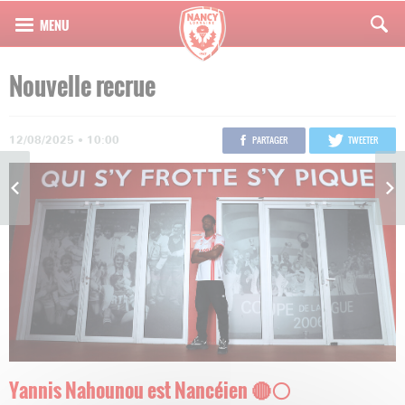
Nouvelle recrue
12/08/2025 • 10:00
PARTAGER
TWEETER
Yannis Nahounou est Nancéien 🔴⚪️