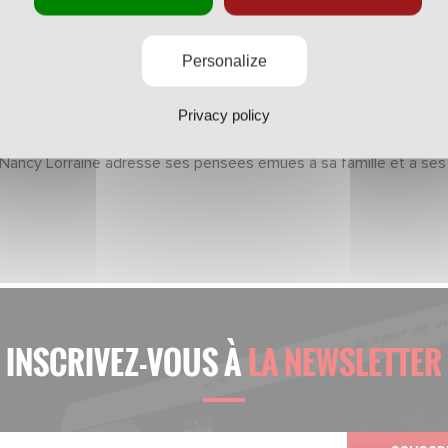
véritable légende de l’AS Nancy Lorraine.
Personalize
ve de son indéfectible amour pour le club, il était encore là vend
NL. Hervé Collot nous a quittés ce jeudi à l’âge de 92 ans, mais so
Privacy policy
 Nancy Lorraine adresse ses pensées émues à sa famille et à se
INSCRIVEZ-VOUS À
LA NEWSLETTER