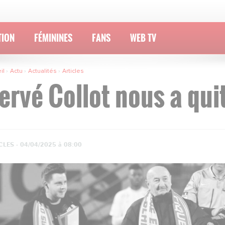
TION
FÉMININES
FANS
WEB TV
il
Actu
Actualités
Articles
ervé Collot nous a quit
CLES ·
04/04/2025 à 08:00