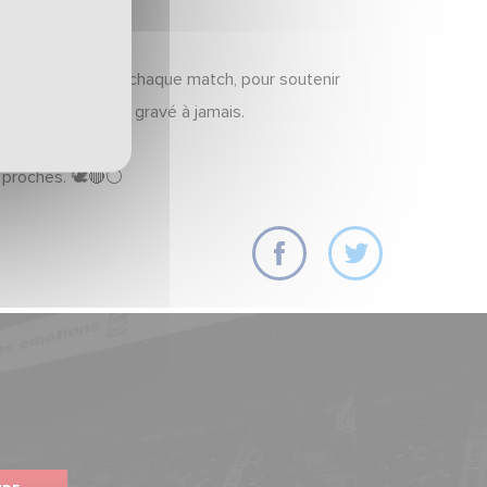
redi soir, comme à chaque match, pour soutenir
n héritage restera gravé à jamais.
s proches.
🕊️
🔴
⚪