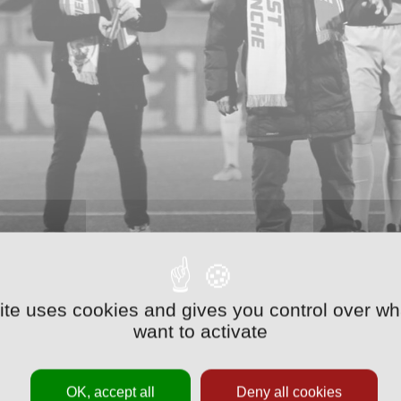
t avec une immense tristesse que nous avons appris le dé
site uses cookies and gives you control over wh
want to activate
ball nancéien.
en joueur, entraîneur et dirigeant, il a marqué de son empreinte l’hi
OK, accept all
Deny all cookies