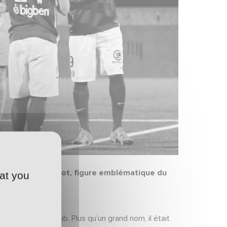
cès d’Hervé Collot, figure emblématique du
at you
stoire de notre club. Plus qu’un grand nom, il était