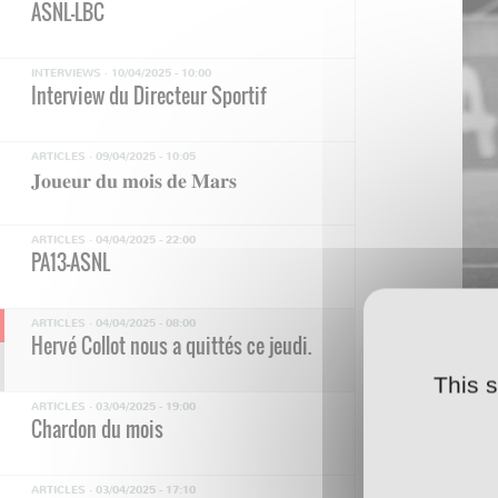
ASNL-LBC
INTERVIEWS ·
10/04/2025 - 10:00
Interview du Directeur Sportif
ARTICLES ·
09/04/2025 - 10:05
𝐉𝐨𝐮𝐞𝐮𝐫 𝐝𝐮 𝐦𝐨𝐢𝐬 𝐝𝐞 𝐌𝐚𝐫𝐬
ARTICLES ·
04/04/2025 - 22:00
PA13-ASNL
ARTICLES ·
04/04/2025 - 08:00
Hervé Collot nous a quittés ce jeudi.
C’es
This 
ARTICLES ·
03/04/2025 - 19:00
foot
Chardon du mois
Anci
ARTICLES ·
03/04/2025 - 17:10