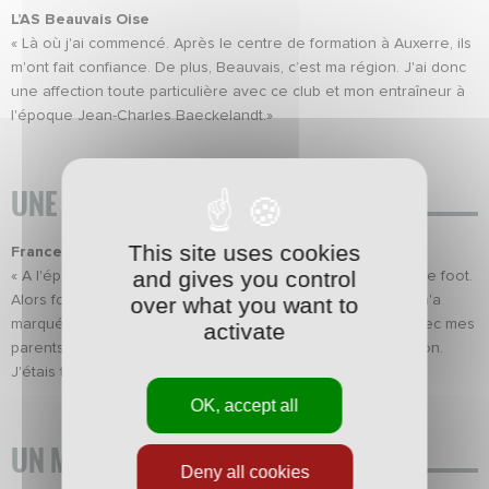
L’AS Beauvais Oise
« Là où j'ai commencé. Après le centre de formation à Auxerre, ils
m'ont fait confiance. De plus, Beauvais, c’est ma région. J'ai donc
une affection toute particulière avec ce club et mon entraîneur à
l'époque Jean-Charles Baeckelandt.»
UNE SÉLECTION NATIONALE
This site uses cookies
France 98
and gives you control
« A l'époque, je n'avais que 10 ans et je ne voyais que par le foot.
over what you want to
Alors forcément, cette génération France 98 - Euro 2000 m'a
marqué. Je me souviens encore avoir regardé le match avec mes
activate
parents. À la fin, on a défilé mais seulement devant la maison.
J'étais trop jeune pour faire la fête (rires). »
OK, accept all
UN MATCH
Deny all cookies