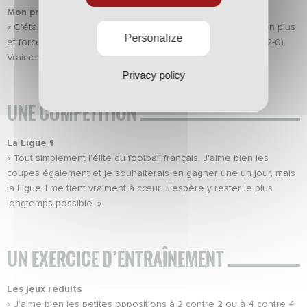
Mon premier match pro
« C'était un Nantes-Le Mans à la Beaujoire. Un petit derby en plus
Personalize
et forcément un moment fort. Je suis titulaire et on gagne (2-0).
Vraiment un match qui restera gravé dans ma mémoire. »
Privacy policy
UNE COMPÉTITION
La Ligue 1
« Tout simplement l'élite du football français. J'aime bien les
coupes également et je souhaiterais en gagner une un jour, mais
la Ligue 1 me tient vraiment à cœur. J'espère y rester le plus
longtemps possible. »
UN EXERCICE D’ENTRAÎNEMENT
Les jeux réduits
« J'aime bien les petites oppositions à 2 contre 2 ou à 4 contre 4