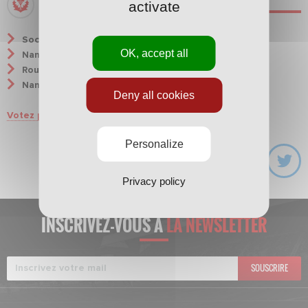
activate
LES MATCHS DU MOIS
Sochaux - Nancy :
4-1 (Nangis)
OK, accept all
Nancy-Martigues :
3-2 (Touré x2; Rivas)
Rouen - Nancy :
2-3 ( Gromat; Cissé; Mazou-Sacko)
Nancy - Le Mans :
3-6 (
Touré x2; Lefebvre
)
Deny all cookies
Votez pour votre chardon du mois
Personalize
Privacy policy
INSCRIVEZ-VOUS À
LA NEWSLETTER
SOUSCRIRE