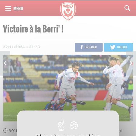
Victoire à la Berri' !
22/11/2024 • 21:33
PARTAGER
TWEETER
⏱️ 90’ | #LBCASNL 0️⃣-2️⃣ Grâce à une meilleure deuxième mi-