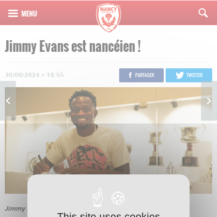
Jimmy Evans est nancéien !
30/08/2024 • 18:55
PARTAGER
TWEETER
Jimmy Evans s’engage avec l’AS Nancy Lorraine
✍🏻🔴⚪️
This site uses cookies