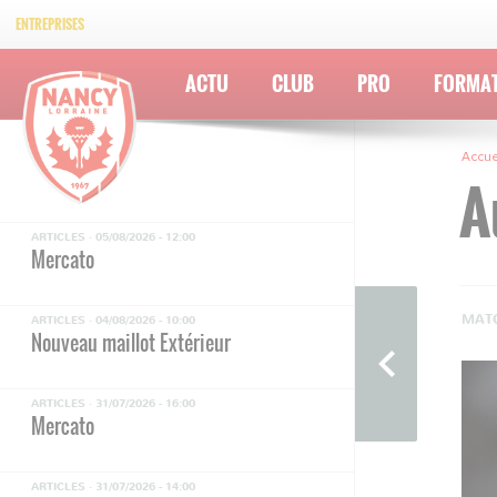
ENTREPRISES
ACTU
CLUB
PRO
FORMA
Accue
A
ARTICLES ·
05/08/2026 - 12:00
Mercato
MATC
ARTICLES ·
04/08/2026 - 10:00
Nouveau maillot Extérieur
ARTICLES ·
31/07/2026 - 16:00
Mercato
ARTICLES ·
31/07/2026 - 14:00