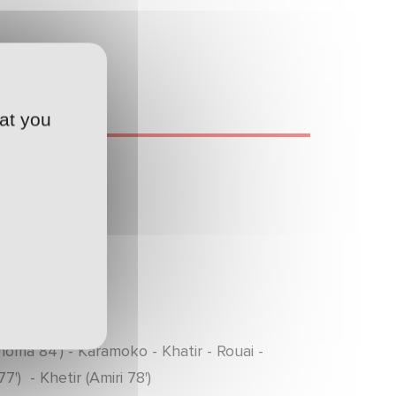
at you
dement (0-4).
oma 84') - Karamoko - Khatir - Rouai -
') - Khetir (Amiri 78')