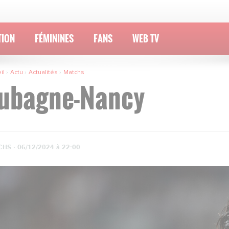
TION
FÉMININES
FANS
WEB TV
il
Actu
Actualités
Matchs
ubagne-Nancy
HS ·
06/12/2024 à 22:00