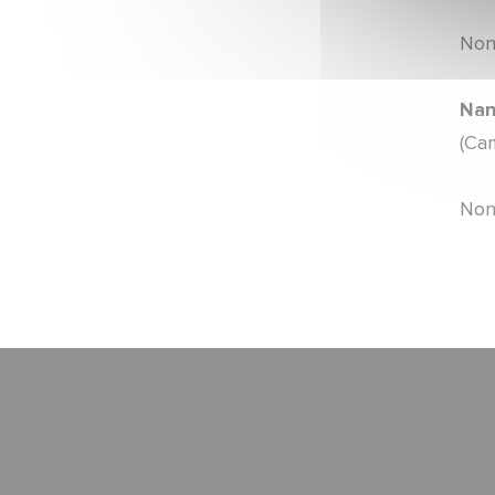
Mercato
Non
ARTICLES ·
23/06/2026 - 18:15
Communiqué officiel
Nan
(Cam
ARTICLES ·
23/06/2026 - 18:00
Mercato
Non
ARTICLES ·
23/06/2026 - 12:50
Mercato
ARTICLES ·
22/06/2026 - 09:00
Mercato
ARTICLES ·
15/06/2026 - 11:57
Campagne d'abonnement
ARTICLES ·
10/06/2026 - 16:41