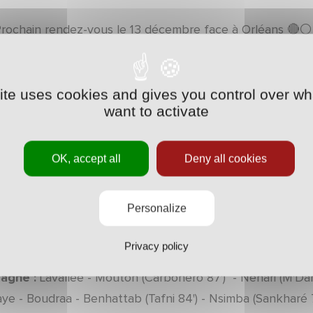
Prochain rendez-vous le 13 décembre face à Orléans 🔴⚪️
site uses cookies and gives you control over wh
LA FICHE DU MATCH
want to activate
ubagne, Stade de Lattre de Tassigny, Nancy s'incline lour
OK, accept all
Deny all cookies
buteurs :
Personalize
Boudraa
5'
Nsimba
x3 (31', 34', 60')
Privacy policy
agne :
Lavallee - Mouton (Carbonero 87') - Nehari (M'Dah
ye - Boudraa - Benhattab (Tafni 84') - Nsimba (Sankharé 77