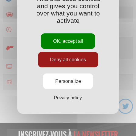
and gives you control
over what you want to
STADE ARMAND CHOUFFET
activate
18h00
OK, accept all
A.VALNET
Deny all cookies
FFF TV
Personalize
France Bleu Sud Lorraine
Privacy policy
INSCRIVEZ-VOUS À
LA NEWSLETTER