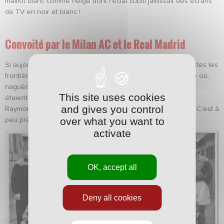
maillot blanc comme neige dont l'éclat subtil jaillissait des écrans
de TV en noir et blanc !
Convoité par le Milan AC et le Real Madrid
Si aujourd'hui, la mondialisation du football a fait tomber toutes les
frontières, permettant à n'importe qui d'aller jouer n'importe où,
naguère seules les très grandes signatures internationales
This site uses cookies
étaient couchées sur les précieuses listes des recruteurs.
and gives you control
Raymond Kopa a signé au Real, Lucien Muller à Barcelone. C'est à
over what you want to
peu près tout.
activate
OK, accept all
Deny all cookies