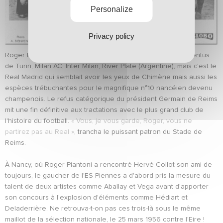
Personalize
Privacy policy
Roger Piantoni a été contacté par les stars mondiales: Juventus
de Turin, Milan AC, Inter Milan, River Plate (Argentine), mais c'est le
Real Madrid qui semblait avoir les yeux de Chimène mais aussi les
espèces trébuchantes pour le magnifique n°10 nancéien devenu
champenois. Le refus catégorique du président Germain de Reims
mit une fin définitive aux tractations avec le plus grand club de
l'histoire du football.
« Vous, je vous garde, Roger, vous ne
partirez pas au Real »
, trancha le puissant patron du Stade de
Reims.
À Nancy, où Roger Piantoni a rencontré Hervé Collot son ami de
toujours, le gaucher de l'ES Piennes a d'abord pris la mesure du
talent de deux artistes comme Aballay et Vega avant d'apporter
son concours à l'explosion d'éléments comme Hédiart et
Deladerrière. Ne retrouva-t-on pas ces trois-là sous le même
maillot de la sélection nationale, le 25 mars 1956 contre l'Eire !