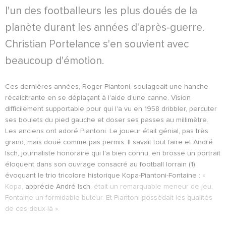
l'un des footballeurs les plus doués de la
planète durant les années d'après-guerre.
Christian Portelance s'en souvient avec
beaucoup d'émotion.
Ces dernières années, Roger Piantoni, soulageait une hanche
récalcitrante en se déplaçant à l'aide d'une canne. Vision
difficilement supportable pour qui l'a vu en 1958 dribbler, percuter
ses boulets du pied gauche et doser ses passes au millimètre.
Les anciens ont adoré Piantoni. Le joueur était génial, pas très
grand, mais doué comme pas permis. Il savait tout faire et André
Isch, journaliste honoraire qui l'a bien connu, en brosse un portrait
éloquent dans son ouvrage consacré au football lorrain (1),
évoquant le trio tricolore historique Kopa-Piantoni-Fontaine :
«
Kopa,
apprécie André Isch,
était un remarquable meneur de jeu,
Fontaine un formidable buteur. Et Piantoni possédait les qualités
de ces deux-là ».