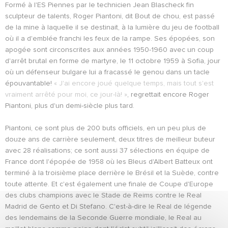
Formé à l'ES Piennes par le technicien Jean Blascheck fin
sculpteur de talents, Roger Piantoni, dit Bout de chou, est passé
de la mine à laquelle il se destinait, à la lumière du jeu de football
où il a d'emblée franchi les feux de la rampe. Ses épopées, son
apogée sont circonscrites aux années 1950-1960 avec un coup
d'arrêt brutal en forme de martyre, le 11 octobre 1959 à Sofia, jour
où un défenseur bulgare lui a fracassé le genou dans un tacle
épouvantable!
« J'ai encore joué quelque temps, mais tout s'est
vraiment arrêté pour moi, ce jour-là! »
, regrettait encore Roger
Piantoni, plus d'un demi-siècle plus tard.
Piantoni, ce sont plus de 200 buts officiels, en un peu plus de
douze ans de carrière seulement, deux titres de meilleur buteur
avec 28 réalisations; ce sont aussi 37 sélections en équipe de
France dont l'épopée de 1958 où les Bleus d'Albert Batteux ont
terminé à la troisième place derrière le Brésil et la Suède, contre
toute attente. Et c'est également une finale de Coupe d'Europe
des clubs champions avec le Stade de Reims contre le Real
Madrid de Gento et Di Stefano. C'est-à-dire le Real de légende
des lendemains de la Seconde Guerre mondiale, le Real au