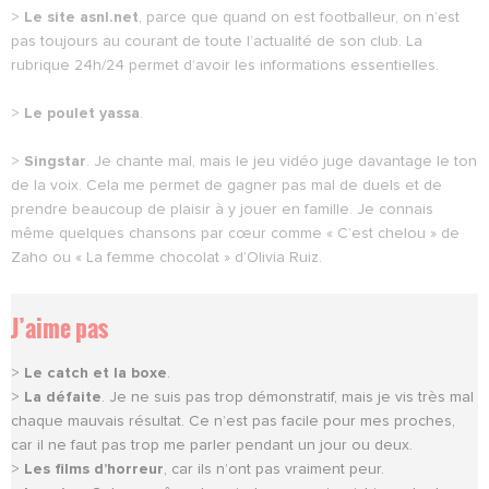
>
Le site asnl.net
, parce que quand on est footballeur, on n’est
pas toujours au courant de toute l’actualité de son club. La
rubrique 24h/24 permet d’avoir les informations essentielles.
>
Le poulet yassa
.
>
Singstar
. Je chante mal, mais le jeu vidéo juge davantage le ton
de la voix. Cela me permet de gagner pas mal de duels et de
prendre beaucoup de plaisir à y jouer en famille. Je connais
même quelques chansons par cœur comme « C’est chelou » de
Zaho ou « La femme chocolat » d’Olivia Ruiz.
J’aime pas
>
Le catch et la boxe
.
>
La défaite
. Je ne suis pas trop démonstratif, mais je vis très mal
chaque mauvais résultat. Ce n’est pas facile pour mes proches,
car il ne faut pas trop me parler pendant un jour ou deux.
>
Les films d’horreur
, car ils n’ont pas vraiment peur.