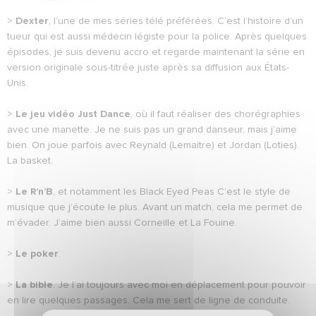
>
Dexter
, l’une de mes séries télé préférées. C’est l’histoire d’un
tueur qui est aussi médecin légiste pour la police. Après quelques
épisodes, je suis devenu accro et regarde maintenant la série en
version originale sous-titrée juste après sa diffusion aux États-
Unis.
>
Le jeu vidéo Just Dance
, où il faut réaliser des chorégraphies
avec une manette. Je ne suis pas un grand danseur, mais j’aime
bien. On joue parfois avec Reynald (Lemaitre) et Jordan (Loties).
La basket.
>
Le R’n’B
, et notamment les Black Eyed Peas C’est le style de
musique que j’écoute le plus. Avant un match, cela me permet de
m’évader. J’aime bien aussi Corneille et La Fouine.
>
Le poker
.
>
La bible
. Je l’ai toujours avec moi en déplacement pour pouvoir
en lire quelques passages. Cela me sert de ligne de conduite.