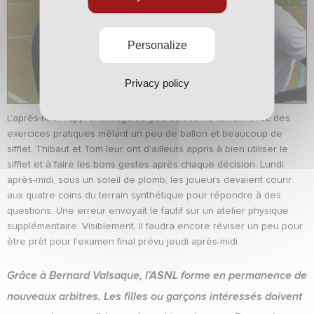
Personalize
Privacy policy
L’après-midi, l’apprentissage se poursuit sur le terrain avec des
exercices pratiques mêlant un peu de ballon et beaucoup de
sifflet. Thibaut et Tom leur ont d’ailleurs appris à bien utiliser le
sifflet et à faire les bons gestes après chaque décision. Lundi
après-midi, sous un soleil de plomb, les joueurs devaient courir
aux quatre coins du terrain synthétique pour répondre à des
questions. Une erreur envoyait le fautif sur un atelier physique
supplémentaire. Visiblement, il faudra encore réviser un peu pour
être prêt pour l’examen final prévu jeudi après-midi.
Grâce à Bernard Valsaque, l’ASNL forme en permanence de
nouveaux arbitres. Les filles ou garçons intéressés doivent