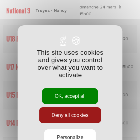
dimanche 24 mars à
National 3
Troyes - Nancy
15h00
U18 R1
samedi 23 mars à 15h00
Nancy - Epernay
This site uses cookies
and gives you control
U17 Nat.
over what you want to
Troyes - Nancy
dimanche 24 mars à 15h00
activate
U15 R1
Nancy - Villers
samedi 23 mars à 12h00
OK, accept all
Deny all cookies
U14 R1
Pagny - Nancy
samedi 23 mars à 16h00
Personalize