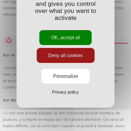
est rapide. Leur organisation défensive est une de leurs forces,
and gives you control
comme nous l'avons vu l'année dernière et ils étaient aussi très
over what you want to
efficaces en marquant fréquemment sur leurs occasions. »
activate
OK, accept all
BENJAMIN GOMEL
Deny all cookies
Sur le dernier match :
« Frustré de se faire égaliser à la fin comme ça, on a été solide
mais on doit continuer de travailler techniquement, tactiquement
Personalize
et physiquement pour se tenir près le week-end. Il faut qu’on
continue à se donner à fond et de tout faire ensemble. »
Privacy policy
Sur Martigues :
« C'est une bonne équipe, ils ont conservé un bon nombre de
joueurs, y compris le noyau dur de l'année dernière. Ce sera un
match difficile, car ils sont bien classés et jouent à domicile, donc