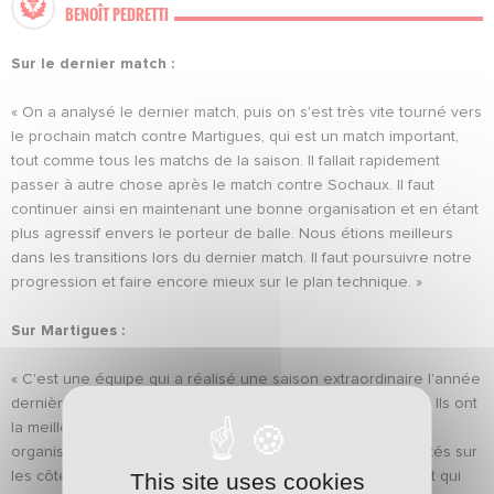
BENOÎT PEDRETTI
Sur le dernier match :
« On a analysé le dernier match, puis on s'est très vite tourné vers
le prochain match contre Martigues, qui est un match important,
tout comme tous les matchs de la saison. Il fallait rapidement
passer à autre chose après le match contre Sochaux. Il faut
continuer ainsi en maintenant une bonne organisation et en étant
plus agressif envers le porteur de balle. Nous étions meilleurs
dans les transitions lors du dernier match. Il faut poursuivre notre
progression et faire encore mieux sur le plan technique. »
Sur Martigues :
« C'est une équipe qui a réalisé une saison extraordinaire l'année
dernière, et aujourd'hui, elle est très solide défensivement. Ils ont
la meilleure défense du championnat avec une excellente
organisation. C'est un adversaire dangereux, doté de qualités sur
This site uses cookies
les côtés, un attaquant de pointe qui garde bien le ballon et qui