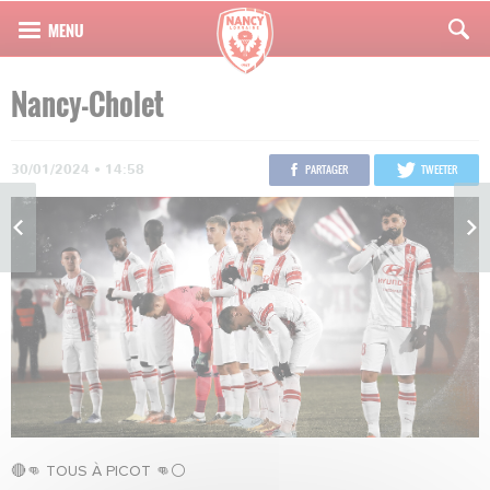
Nancy-Cholet
30/01/2024 • 14:58
PARTAGER
TWEETER
🔴👊 TOUS À PICOT 👊⚪️