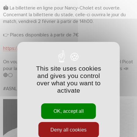
🏟️ La billetterie en ligne pour Nancy-Cholet est ouverte.
Concernant la billetterie du stade, celle-ci ouvrira le jour du
match, vendredi 2 février à partir de 14h00.
👉 Places disponibles à partir de 7€
https://bit.ly/3vVH9yL
On vous attend nombreux vendredi soir au stade Marcel Picot
This site uses cookies
pour la réception du SO Cholet pour soutenir nos joueurs 📣
and gives you control
🔴⚪️
over what you want to
#ASNL I #FiersDeNosCouleurs I #NationalFFF
activate
OK, accept all
Deny all cookies