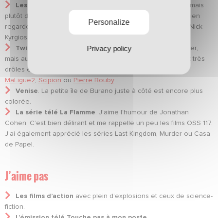
Les vidéos de tennis
. Je ne suis pas friand de matchs, mais
plutôt de compilations que l’on trouve sur internet. J’aime bien
Personalize
regarder celles du François Benoît Paire ou de l’Australien Nick
Kyrgios.
Privacy policy
Twitter
. C’est mon réseau social préféré pour m’informer,
mais aussi pour m’amuser. On y trouve des tweets vraiment très
drôles et sans aucune limite. Je conseille les comptes de
MaLigue2
,
Scipion
ou
Pierre Bouby
.
Venise
. La petite île de Burano juste à côté est encore plus
colorée.
La série télé La Flamme
. J’aime l’humour de Jonathan
Cohen. C’est bien délirant et me rappelle un peu les films OSS 117.
J’ai également apprécié les séries Last Kingdom, Murder ou Casa
de Papel.
J’aime pas
Les films d’action
avec plein d’explosions et ceux de science-
fiction.
L’émission télé Touche pas à mon poste
.