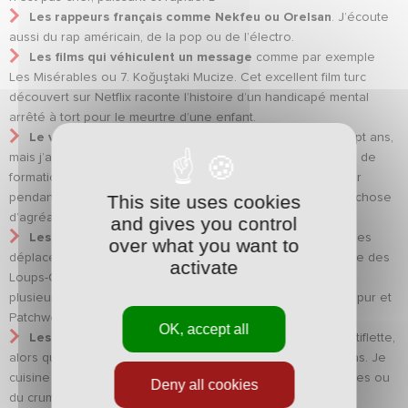
Les rappeurs français comme Nekfeu ou Orelsan
. J’écoute
aussi du rap américain, de la pop ou de l’électro.
Les films qui véhiculent un message
comme par exemple
Les Misérables ou 7. Koğuştaki Mucize. Cet excellent film turc
découvert sur Netflix raconte l’histoire d’un handicapé mental
arrêté à tort pour le meurtre d’une enfant.
Le violon
. J’ai joué de cet instrument pendant six ou sept ans,
mais j’ai dû stopper les cours lors de mon entrée au centre de
formation d’Auxerre. C’est difficile, car il faut vraiment bosser
This site uses cookies
pendant plusieurs années avant de pouvoir jouer quelque chose
d’agréable, mais ça me plaisait.
and gives you control
Les jeux de société
. On joue souvent au Perudo lors des
over what you want to
déplacements en bus. Il nous arrive aussi de faire une partie des
activate
Loups-Garous de Thiercelieux à l’hôtel. Je me suis acheté
plusieurs de jeux pendant le confinement : Codenames, Jaipur et
Patchwork.
OK, accept all
Les spécialités savoyardes
comme la raclette ou la tartiflette,
alors que je n’aime pas du tout le fromage à la fin d’un repas. Je
cuisine aussi un peu : des cordons-bleus maison, des quiches ou
Deny all cookies
du crumble à la poire.