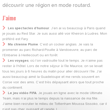
découvrir une région en mode routard.
J’aime
Les spectacles d’humour
. J’en ai vu beaucoup à Paris quand
je jouais au Red Star. Je suis aussi allé voir Kheiron à Ludres. Mon
préféré est Fary.
Ma chienne Plume
. C’est un cocker anglais. Je vais la
promener au parc Richard-Pouille à Vandoeuvre, au parc de
l’Embanie à Heillecourt ou en forêt.
Les voyages
, où l’on vadrouille tout le temps. Je n’aime pas
rester à l’hôtel. Lors de notre séjour à l’île Maurice, on se levait
tous les jours à 6 heures du matin pour aller découvrir l’île. J’ai
aussi beaucoup aimé la Guadeloupe et me rends souvent en
Corse voir des amis. C’est très dépaysant alors que tout proche
du continent.
Le jeu vidéo FIFA
. Je jouais en ligne avec le mode Ultimate
Team, mais n’ai plus le temps depuis la naissance de ma fille.
J’aime bien recruter le milieu de Tottenham Moussa Sissoko, car il
n’est pas cher, puissant et rapide. L