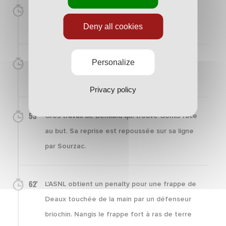
26'
Belkaïd frappe du gauche de vingt mètres sur
la barre.
Deny all cookies
48'
Personalize
Remars frappe du droit au premier poteau.
Sourzac plonge et dévie le ballon.
Privacy policy
53'
Gros travail de Benkaïd qui trouve Gomis face
au but. Sa reprise est repoussée sur sa ligne
par Sourzac.
62'
L'ASNL obtient un penalty pour une frappe de
Deaux touchée de la main par un défenseur
briochin. Nangis le frappe fort à ras de terre