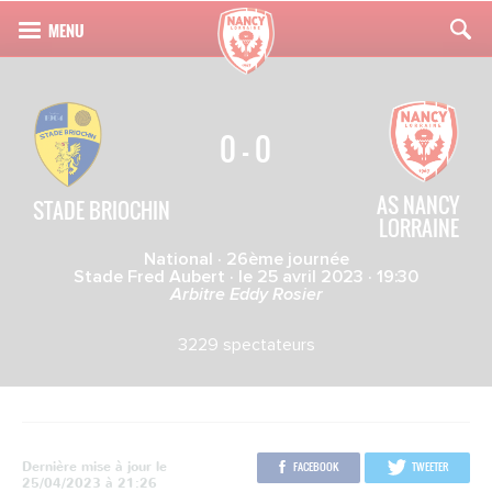
0 - 0
AS NANCY
STADE BRIOCHIN
LORRAINE
National · 26ème journée
Stade Fred Aubert · le 25 avril 2023 · 19:30
Arbitre Eddy Rosier
3229 spectateurs
Dernière mise à jour le
FACEBOOK
TWEETER
25/04/2023 à 21:26