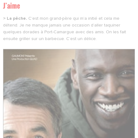
J’aime
> La pêche.
C’est mon grand-père qui m’a initié et cela me
détend. Je ne manque jamais une occasion d’aller taquiner
quelques dorades à Port-Camargue avec des amis. On les fait
ensuite griller sur un barbecue. C’est un délice.