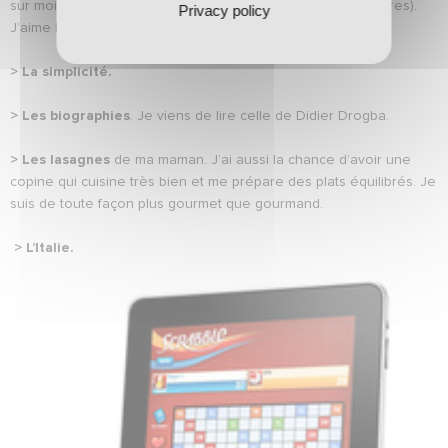
sur moi pour le faire devant la caméra de l’ASNL web TV (rires).
Privacy policy
J’aime beaucoup la chanson C’est ma terre.
> La simplicité.
> Les biographies
. Je viens de lire celle de Didier Drogba.
> Les lasagnes
de ma maman. J’ai aussi la chance d’avoir une
copine qui cuisine très bien et me prépare des plats équilibrés. Je
suis de toute façon plus gourmet que gourmand.
> L’Italie.