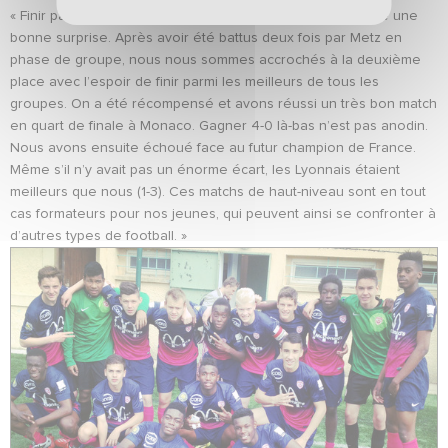
« Finir parmi les quatre meilleures équipes françaises a été une
bonne surprise. Après avoir été battus deux fois par Metz en
phase de groupe, nous nous sommes accrochés à la deuxième
place avec l’espoir de finir parmi les meilleurs de tous les
groupes. On a été récompensé et avons réussi un très bon match
en quart de finale à Monaco. Gagner 4-0 là-bas n’est pas anodin.
Nous avons ensuite échoué face au futur champion de France.
Même s’il n’y avait pas un énorme écart, les Lyonnais étaient
meilleurs que nous (1-3). Ces matchs de haut-niveau sont en tout
cas formateurs pour nos jeunes, qui peuvent ainsi se confronter à
d’autres types de football. »