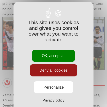
préférons valoriser la formation et la progression du joueur. Cela
ne nous a pas empêchés d’inculquer une culture de la gagne et
de jouer le haut de tableau dans les trois catégories. »
This site uses cookies
and gives you control
over what you want to
activate
OK, accept all
Deny all cookies
U17
Personalize
2ème avec 16 victoires, 7 nuls, 3 défaites, 54 buts marqués,
Privacy policy
25 encaissés.
Demi-finaliste de la phase finale du championnat de France.