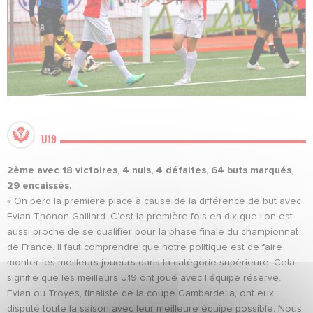
U19
2ème avec 18 victoires, 4 nuls, 4 défaites, 64 buts marqués,
29 encaissés.
« On perd la première place à cause de la différence de but avec
Evian-Thonon-Gaillard. C’est la première fois en dix que l’on est
aussi proche de se qualifier pour la phase finale du championnat
de France. Il faut comprendre que notre politique est de faire
monter les meilleurs joueurs dans la catégorie supérieure. Cela
signifie que les meilleurs U19 ont joué avec l’équipe réserve.
Evian ou Troyes, finaliste de la coupe Gambardella, ont eux
disputé toute la saison avec leur meilleure équipe possible. Nous