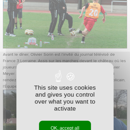
Avant le dîner, Olivier Sorin est l'invité du journal télévisé de
France 3 Lorraine. Assis sur les marches devant le château où les
joueurs prennent leurs repas, il répond aux questions d'Olivier
Meyer. Pablo Correa et quatre autres joueurs ont eux aussi
rendez-vous avec la presse. Des journalistes de l'Est Républicain,
This site uses cookies
l'Équipe, L'Humanité et Sports.fr ont fait le déplacement.
and gives you control
over what you want to
activate
OK, accept all