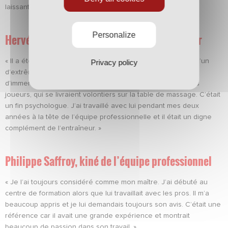
laissant tomber tout son matériel sur le terrain… »
Personalize
Hervé Collot, président de la section amateur
« Il a été l’un des tout premiers kinés du club. C’était quelqu’un
Privacy policy
d’extrêmement compétent dans son travail mais aussi avec
d’immenses qualités humaines. Il était un confident pour les
joueurs, qui se livraient volontiers sur la table de massage. C’était
un fin psychologue. J’ai travaillé avec lui pendant mes deux
années à la tête de l’équipe professionnelle et il était un digne
complément de l’entraîneur. »
Philippe Saffroy, kiné de l’équipe professionnel
« Je l’ai toujours considéré comme mon maître. J’ai débuté au
centre de formation alors que lui travaillait avec les pros. Il m’a
beaucoup appris et je lui demandais toujours son avis. C’était une
référence car il avait une grande expérience et montrait
beaucoup de passion dans son travail. »