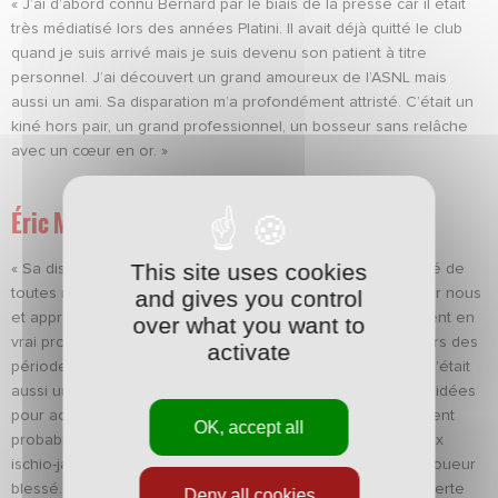
« J’ai d’abord connu Bernard par le biais de la presse car il était
très médiatisé lors des années Platini. Il avait déjà quitté le club
quand je suis arrivé mais je suis devenu son patient à titre
personnel. J’ai découvert un grand amoureux de l’ASNL mais
aussi un ami. Sa disparation m’a profondément attristé. C’était un
kiné hors pair, un grand professionnel, un bosseur sans relâche
avec un cœur en or. »
Éric Martin, responsable du recrutement
This site uses cookies
« Sa disparation m’a touché car c’était un ami. Il a été le kiné de
and gives you control
toutes mes années à l’ASNL. Il était toujours disponible pour nous
et appréciait particulièrement les joueurs qui se comportaient en
over what you want to
vrai professionnel, aussi bien sur le terrain qu’en dehors lors des
activate
périodes de récupération. Il était très exigeant là-dessus. C’était
aussi un précurseur dans le milieu sportif car il avait plein d’idées
pour accélérer nos guérisons. Pour l’anecdote, il a également
OK, accept all
probablement été l’un des rares kinés à se claquer les deux
ischio-jambiers en courant sur la pelouse pour soigner un joueur
blessé. Je me souviens aussi du jour où sa valise s’est ouverte
Deny all cookies