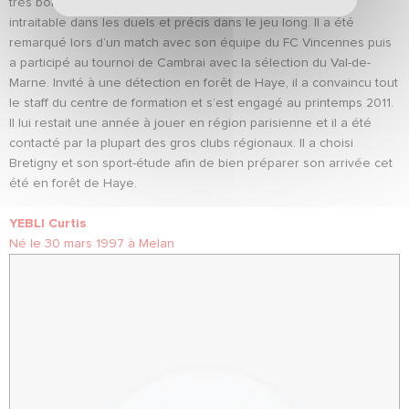
très bon club formateur. Ce défenseur central est puissant,
intraitable dans les duels et précis dans le jeu long. Il a été
remarqué lors d’un match avec son équipe du FC Vincennes puis
a participé au tournoi de Cambrai avec la sélection du Val-de-
Marne. Invité à une détection en forêt de Haye, il a convaincu tout
le staff du centre de formation et s’est engagé au printemps 2011.
Il lui restait une année à jouer en région parisienne et il a été
contacté par la plupart des gros clubs régionaux. Il a choisi
Bretigny et son sport-étude afin de bien préparer son arrivée cet
été en forêt de Haye.
YEBLI Curtis
Né le 30 mars 1997 à Melan