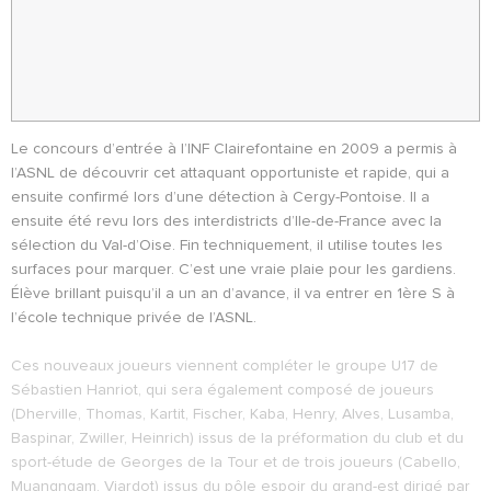
Le concours d’entrée à l’INF Clairefontaine en 2009 a permis à
l’ASNL de découvrir cet attaquant opportuniste et rapide, qui a
ensuite confirmé lors d’une détection à Cergy-Pontoise. Il a
ensuite été revu lors des interdistricts d’Ile-de-France avec la
sélection du Val-d’Oise. Fin techniquement, il utilise toutes les
surfaces pour marquer. C’est une vraie plaie pour les gardiens.
Élève brillant puisqu’il a un an d’avance, il va entrer en 1ère S à
l’école technique privée de l’ASNL.
Ces nouveaux joueurs viennent compléter le groupe U17 de
Sébastien Hanriot, qui sera également composé de joueurs
(Dherville, Thomas, Kartit, Fischer, Kaba, Henry, Alves, Lusamba,
Baspinar, Zwiller, Heinrich) issus de la préformation du club et du
sport-étude de Georges de la Tour et de trois joueurs (Cabello,
Muangngam, Viardot) issus du pôle espoir du grand-est dirigé par