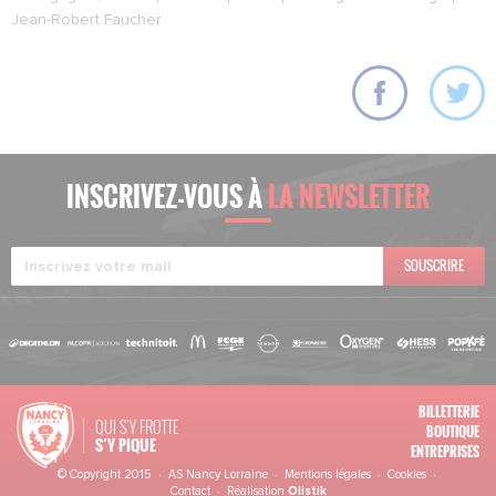
Jean-Robert Faucher.
INSCRIVEZ-VOUS À
LA NEWSLETTER
SOUSCRIRE
BILLETTERIE
QUI S'Y FROTTE
BOUTIQUE
S’Y PIQUE
ENTREPRISES
© Copyright 2015 · AS Nancy Lorraine ·
Mentions légales
·
Cookies
·
Contact
· Réalisation
Olistik